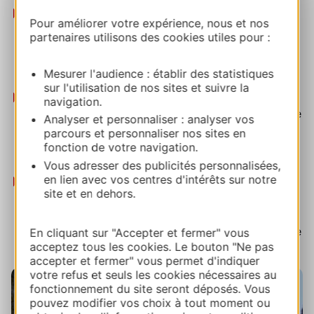
Parcours trail des Vallées de Gavarnie
(Hautes-
Pour améliorer votre expérience, nous et nos
Pyrénées)
Le
Cirque de Gavarnie
, mais pas que, à
partenaires utilisons des cookies utiles pour :
(re)découvrir en courant, à pied, VTT, gravel… 36
parcours de 4 à 24 km et de 80 à 1450 m de
Mesurer l'audience : établir des statistiques
dénivelé positif.
sur l'utilisation de nos sites et suivre la
Quercy Outdoor, espace trail
(Lot)
Explorez la
navigation.
diversité des paysages du Quercy et de la Bouriane
Analyser et personnaliser : analyser vos
à travers 15 parcours trail classés par niveau.
parcours et personnaliser nos sites en
Offrez-vous une aventure sportive sur un territoire
fonction de votre navigation.
de caractère.
Vous adresser des publicités personnalisées,
en lien avec vos centres d'intérêts sur notre
Espace Trail du Grand-Figeac
(Lot)
Découvrez un
site et en dehors.
nouvel espace trail proposant 20 parcours balisés,
dont plusieurs handi-accessibles, pour tous les
niveaux, au cœur de paysages variés mêlant nature
En cliquant sur "Accepter et fermer" vous
acceptez tous les cookies. Le bouton "Ne pas
et patrimoine.
accepter et fermer" vous permet d'indiquer
votre refus et seuls les cookies nécessaires au
fonctionnement du site seront déposés. Vous
pouvez modifier vos choix à tout moment ou