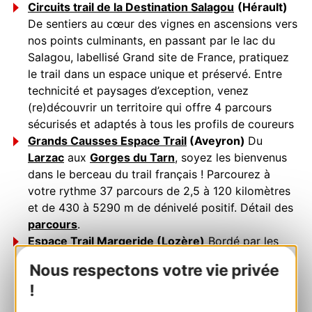
Circuits trail de la Destination Salagou
(Hérault)
De sentiers au cœur des vignes en ascensions vers
nos points culminants, en passant par le lac du
Salagou, labellisé Grand site de France, pratiquez
le trail dans un espace unique et préservé. Entre
technicité et paysages d’exception, venez
(re)découvrir un territoire qui offre 4 parcours
sécurisés et adaptés à tous les profils de coureurs
Grands Causses Espace Trail
(Aveyron)
Du
Larzac
aux
Gorges du Tarn
, soyez les bienvenus
dans le berceau du trail français ! Parcourez à
votre rythme 37 parcours de 2,5 à 120 kilomètres
et de 430 à 5290 m de dénivelé positif. Détail des
parcours
.
Espace Trail Margeride
(Lozère)
Bordé par les
gorges de l'Allier à l'Est, par la Truyère à l'Ouest et
Nous respectons votre vie privée
flirtant avec l'Aubrac, ce territoire du nord de la
!
Lozère propose 27 parcours de 4,4 à 40 km et de
120 à 1200 m de dénivelé positif.