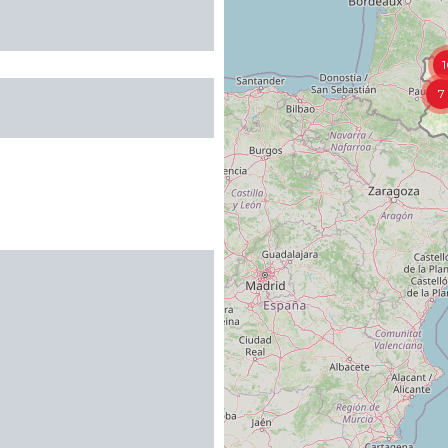
1
7
es
UE
 au maximum
À partir de
360€