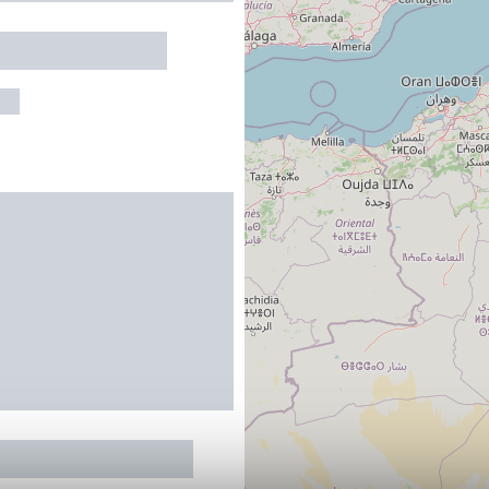
/ Semaine
Mas de Linde : La
US
au maximum
R