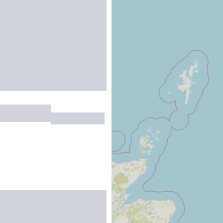
NG GARDEN
ERES-SUR-ORB
R
le Gourpassou