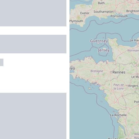
NES
au maximum