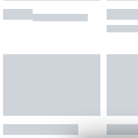
/ Semaine
Chalet d'Artagnan de
Gîtes Le 
L'Aoueille
Vignette
POUYLEBON
MONTCL
5 personnes au maximum
2 personnes 
RÉSERVER
RÉSERVE
À partir de
190€
/ Nuitée