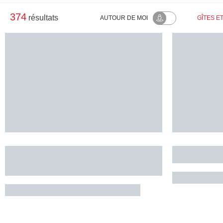
374
résultats
AUTOUR
DE MOI
GÎTES E
CAMPING LOU MAS DEL
Camping 
MIECH
Besse
SAINT-GERMAIN-DE-CALBERTE
CAMON