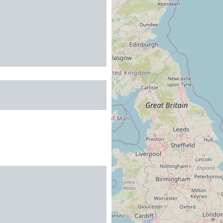
BAR
R
jardin