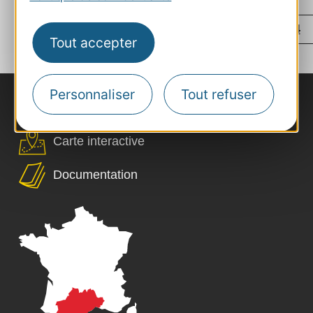
...
...
‹
1
25
51
52
53
54
Tout accepter
...
...
›
55
81
109
Personnaliser
Tout refuser
Nous contacter
Carte interactive
Documentation