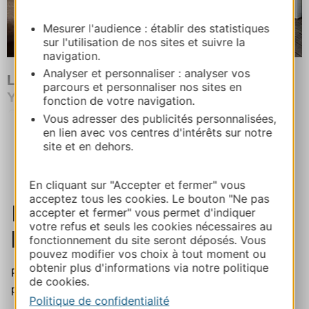
Mesurer l'audience : établir des statistiques
sur l'utilisation de nos sites et suivre la
navigation.
Analyser et personnaliser : analyser vos
LA FERME D'OULAN BAT - CAMP DE
parcours et personnaliser nos sites en
YOURTES
fonction de votre navigation.
ARBAS
Vous adresser des publicités personnalisées,
Plus de résultats
en lien avec vos centres d'intérêts sur notre
site et en dehors.
En cliquant sur "Accepter et fermer" vous
acceptez tous les cookies. Le bouton "Ne pas
Retrouver l'ensemble de
accepter et fermer" vous permet d'indiquer
votre refus et seuls les cookies nécessaires au
l'offre
fonctionnement du site seront déposés. Vous
pouvez modifier vos choix à tout moment ou
obtenir plus d'informations via notre politique
Pour une expérience au plus près de nos producteurs
de cookies.
passionnés
Politique de confidentialité