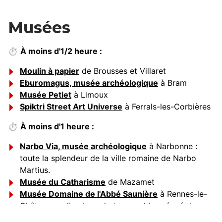
Musées
⏱
À moins d'1/2 heure :
Moulin à papier
de Brousses et Villaret
Eburomagus, musée archéologique
à Bram
Musée Petiet
à Limoux
Spiktri Street Art Universe
à Ferrals-les-Corbières
⏱
À moins d'1 heure :
Narbo Via, musée archéologique
à Narbonne :
toute la splendeur de la ville romaine de Narbo
Martius.
Musée du Catharisme
de Mazamet
Musée Domaine de l'Abbé Saunière
à Rennes-le-
Château, un lieu hors du temps et imprégné de
mystère.