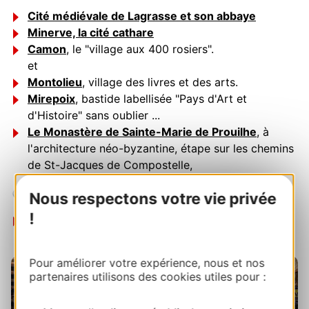
Cité médiévale de Lagrasse et son abbaye
Minerve, la cité cathare
Camon
, le "village aux 400 rosiers".
et
Montolieu
, village des livres et des arts.
Mirepoix
, bastide labellisée "Pays d'Art et
d'Histoire" sans oublier ...
Le Monastère de Sainte-Marie de Prouilhe
, à
l'architecture néo-byzantine, étape sur les chemins
de St-Jacques de Compostelle,
⏱
À 1 heure 15 :
Nous respectons votre vie privée
!
Castres
et son musée Goya, labellisée "Ville d’Art
et d’Histoire".
Pour améliorer votre expérience, nous et nos
partenaires utilisons des cookies utiles pour :