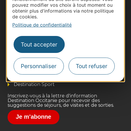
pouvez modifier vos choix à tout moment ou
obtenir plus d'informations via notre politique
de cookies.
Politique de confidentialité
Thermalisme
Tout accepter
Business/Mice
Pros d'Occitanie
Personnaliser
Tout refuser
Site presse et d'influence
Voyagistes
Destination Sport
Inscrivez-vous à la lettre d'information
Destination Occitanie pour recevoir des
suggestions de séjours, de visites et de sorties.
Je m'abonne