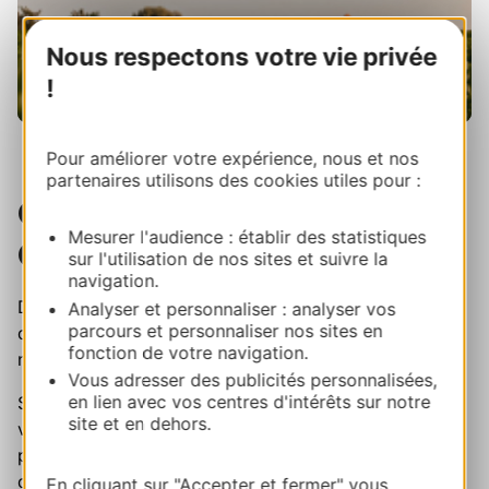
Nous respectons votre vie privée
!
Pour améliorer votre expérience, nous et nos
partenaires utilisons des cookies utiles pour :
On passe en MOOD
Mesurer l'audience : établir des statistiques
Occitanie ?
sur l'utilisation de nos sites et suivre la
navigation.
Découvrez sur Instagram l’Occitanie des rencontres,
Analyser et personnaliser : analyser vos
parcours et personnaliser nos sites en
des saveurs et des savoir-faire qui font l’identité de
fonction de votre navigation.
notre région.
Vous adresser des publicités personnalisées,
en lien avec vos centres d'intérêts sur notre
Sur Mood Occitanie, partez à la rencontre des
site et en dehors.
vignerons, producteurs, artisans, restaurateurs et
passionnés qui font vivre un art de vivre unique, au fil
des saisons.Des adresses inspirantes, des produits de
En cliquant sur "Accepter et fermer" vous