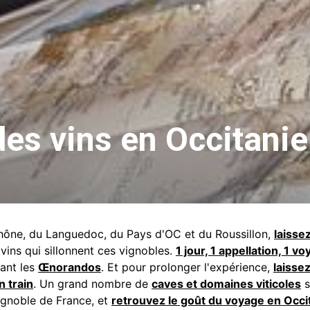
des vins en Occitanie
Rhône, du Languedoc, du Pays d'OC et du Roussillon,
laisse
 vins qui sillonnent ces vignobles.
1 jour, 1 appellation, 1 v
vant les
Œnorandos
. Et pour prolonger l'expérience,
laisse
n train
. Un grand nombre de
caves et domaines viticoles
s
vignoble de France, et
retrouvez le goût du voyage en Occi