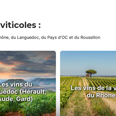
iticoles :
Rhône, du Languedoc, du Pays d'OC et du Roussillon
Les vins du
Les vins de la 
uedoc (Hérault,
du Rhône
Aude, Gard)