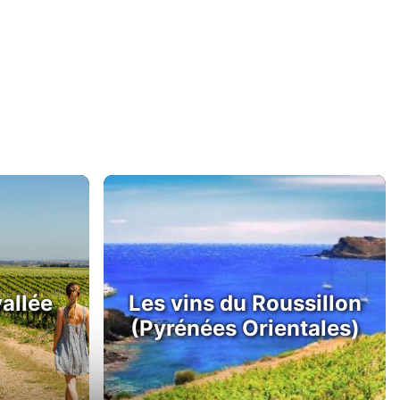
vallée
Les vins du Roussillon
(Pyrénées Orientales)