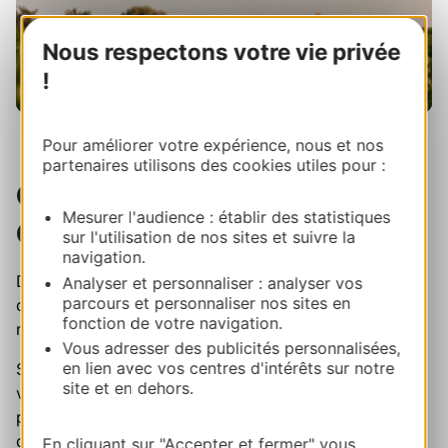
Nous respectons votre vie privée
!
Pour améliorer votre expérience, nous et nos
partenaires utilisons des cookies utiles pour :
On passe en MOOD
Mesurer l'audience : établir des statistiques
Occitanie ?
sur l'utilisation de nos sites et suivre la
navigation.
Découvrez sur Instagram l’Occitanie des rencontres,
Analyser et personnaliser : analyser vos
parcours et personnaliser nos sites en
des saveurs et des savoir-faire qui font l’identité de
fonction de votre navigation.
notre région.
Vous adresser des publicités personnalisées,
en lien avec vos centres d'intérêts sur notre
Sur Mood Occitanie, partez à la rencontre des
site et en dehors.
vignerons, producteurs, artisans, restaurateurs et
passionnés qui font vivre un art de vivre unique, au fil
des saisons.Des adresses inspirantes, des produits de
En cliquant sur "Accepter et fermer" vous